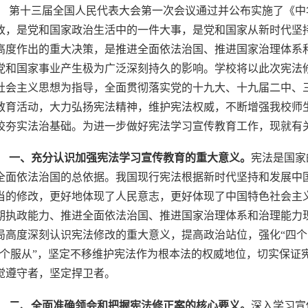
第十三届全国人民代表大会第一次会议通过并公布实施了《中
改，是党和国家政治生活中的一件大事，是党和国家从新时代坚
高度作出的重大决策，是推进全面依法治国、推进国家治理体系
党和国家事业产生极为广泛深刻持久的影响。学校将以此次宪法
社会主义思想为指导，全面贯彻落实党的十九大、十九届二中、
教育活动，大力弘扬宪法精神，维护宪法权威，不断增强我校师
校夯实法治基础。为进一步做好宪法学习宣传教育工作，现就有
一、充分认识加强宪法学习宣传教育的重大意义。
宪法是国家
全面依法治国的总依据。我国现行宪法根据新时代坚持和发展中
当的修改，更好地体现了人民意志，更好体现了中国特色社会主
期执政能力、推进全面依法治国、推进国家治理体系和治理能力
局高度深刻认识宪法修改的重大意义，提高政治站位，强化“四个
四个服从”，坚定不移维护宪法作为根本法的权威地位，切实保证
觉遵守者，坚定捍卫者。
二、全面准确领会和把握宪法修正案的核心要义。
深入学习宣