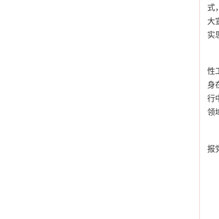
式
大
实
性
身
行
领
报