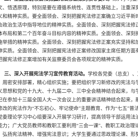
文、悟透原理，特别是要在遵循系统性、连贯性基础上，注重深
义和精神实质。要全面领会、深刻把握宪法修正案确立习近平新
会政治生活中指导地位的精神实质。全面领会、深刻把握宪法修
体布局和第二个百年奋斗目标内容的精神实质。全面领会、深刻
施举措的精神实质。全面领会、深刻把握宪法修正案充实坚持和
神实质。全面领会、深刻把握宪法修正案修改国家主席任期方面
把握宪法修正案增加有关监察委员会各项规定的精神实质。
三、深入开展宪法学习宣传教育活动。
学校各党委（总支）、
，周密安排部署，精心组织实施；要把组织学习新修改的宪法与
义思想和党的十九大、十九届二中、三中全会精神结合起来，与学
记在参加十三届全国人大一次会议上的重要讲话精神结合起来，
修改的宪法作为“不忘初心、牢记使命”主题教育、作为“七五”
党委理论学习中心组要深入开展学习研讨，提高领导干部运用法
能力；广大党员教师和教职工要利用“三会一课”、教职工政治理
，弘扬宪法精神、增强宪法意识；大学生要通过思政理论课、形