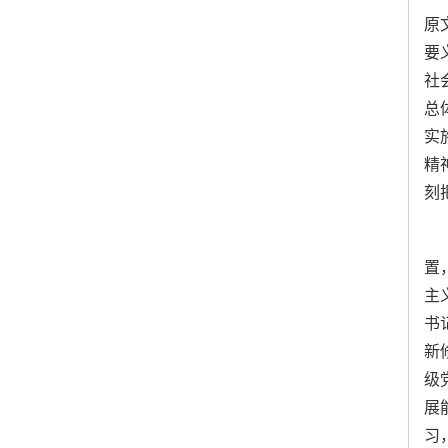
原
要
社
总
实
精
刻
置
主
书
新
级
展
习