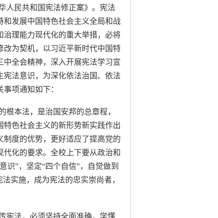
华人民共和国宪法修正案》。宪法
持和发展中国特色社会主义全局和战
和治理能力现代化的重大举措，必将
修改为契机，以习近平新时代中国特
三中全会精神，深入开展宪法学习宣
生宪法意识，为深化依法治国、依法
关事项通知如下：
的根本法，是治国安邦的总章程，
国特色社会主义的新形势新实践作出
义制度的优势，更好适应了提高党的
现代化的要求。全校上下要从政治和
意识”，坚定“四个自信”，自觉做到
宪法实施，成为宪法的忠实崇尚者，
传宪法，必须坚持全面准确，学懂