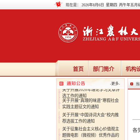
现在是：
2026年8月6日 星期四 丙午年五月
关于开展“真理的味道”寒假社会
实践主题征文的通知
关于开展“中国诗词大会”校内推
荐选拔工作的通知
关于征集社会主义核心价值观主
题微电影（微视频）优秀作品的
通知
首页
部门简介
机构
|
|
关于开展第23届全国推广普通话
宣传周活动的通知
-
更多
-
当
关于开展2020年理论学习文章评
选工作的通知
关于开展“真理的味道”寒假社会
实践主题征文的通知
关于开展“中国诗词大会”校内推
荐选拔工作的通知
关于征集社会主义核心价值观主
各
题微电影（微视频）优秀作品的
通知