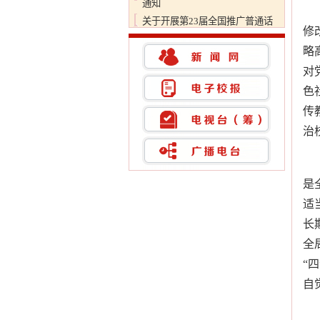
关于开展第23届全国推广普通话
宣传周活动的通知
修
关于开展2020年理论学习文章评
略
选工作的通知
对
色
传
治
是
适
长
全
“
自